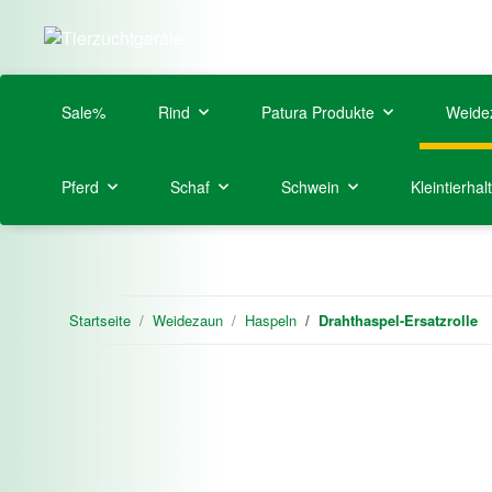
Sale%
Rind
Patura Produkte
Weide
Pferd
Schaf
Schwein
Kleintierhal
Startseite
Weidezaun
Haspeln
Drahthaspel-Ersatzrolle