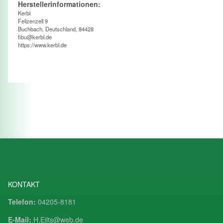
Herstellerinformationen:
Kerbl
Felizenzell 9
Buchbach, Deutschland, 84428
fibu@kerbl.de
https://www.kerbl.de
KONTAKT
Telefon:
04205-8181
E-Mail:
H.Eilts@web.de