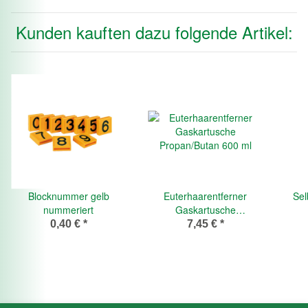
Kunden kauften dazu folgende Artikel:
Blocknummer gelb
Euterhaarentferner
Sel
nummeriert
Gaskartusche
Propan/Butan 600 ml
0,40 €
*
7,45 €
*