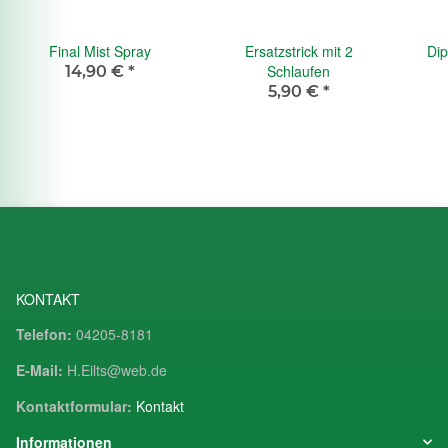
Final Mist Spray
Ersatzstrick mit 2
Di
Schlaufen
14,90 €
*
5,90 €
*
KONTAKT
Telefon:
04205-8181
E-Mail:
H.Eilts@web.de
Kontaktformular:
Kontakt
Informationen