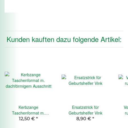
Kunden kauften dazu folgende Artikel:
Kerbzange
Ersatzstrick für
Vo
Taschenformat m.
Geburtshelfer Vink
r
dachförmigem Ausschnitt
12,50 €
*
8,90 €
*