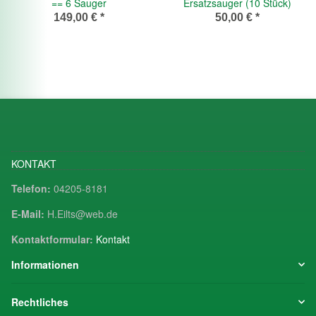
== 6 Sauger
Ersatzsauger (10 Stück)
149,00 €
*
50,00 €
*
KONTAKT
Telefon:
04205-8181
E-Mail:
H.Eilts@web.de
Kontaktformular:
Kontakt
Informationen
Rechtliches