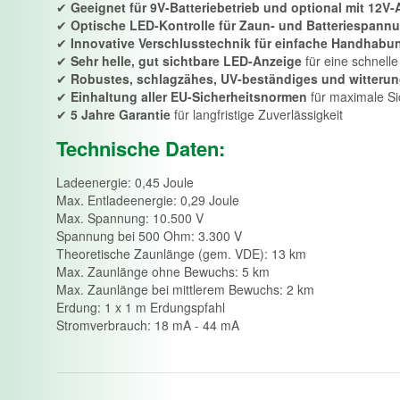
✔
Geeignet für 9V-Batteriebetrieb und optional mit 12V
✔
Optische LED-Kontrolle für Zaun- und Batteriespann
✔
Innovative Verschlusstechnik für einfache Handhabu
✔
Sehr helle, gut sichtbare LED-Anzeige
für eine schnelle
✔
Robustes, schlagzähes, UV-beständiges und witteru
✔
Einhaltung aller EU-Sicherheitsnormen
für maximale Si
✔
5 Jahre Garantie
für langfristige Zuverlässigkeit
Technische Daten:
Ladeenergie: 0,45 Joule
Max. Entladeenergie: 0,29 Joule
Max. Spannung: 10.500 V
Spannung bei 500 Ohm: 3.300 V
Theoretische Zaunlänge (gem. VDE): 13 km
Max. Zaunlänge ohne Bewuchs: 5 km
Max. Zaunlänge bei mittlerem Bewuchs: 2 km
Erdung: 1 x 1 m Erdungspfahl
Stromverbrauch: 18 mA - 44 mA