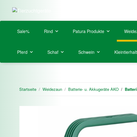
Sale%
Rind
Patura Produkte
Weide
Pferd
Schaf
Schwein
Kleintierhal
Startseite
Weidezaun
Batterie- u. Akkugeräte AKO
Batter