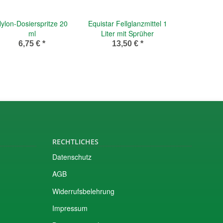
ylon-Dosierspritze 20
Equistar Fellglanzmittel 1
ml
Liter mit Sprüher
6,75 €
*
13,50 €
*
RECHTLICHES
Datenschutz
AGB
Widerrufsbelehrung
Impressum