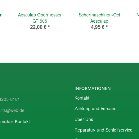
en
Aesculap Obermesser
Schermaschinen-Oel
N
GT 505
Aesculap
22,00 €
*
4,95 €
*
INFORMATIONEN
Kontakt
205-8181
Zahlung und Versand
ilts@web.de
Über Uns
mular:
Kontakt
Reparatur- und Schleifservice