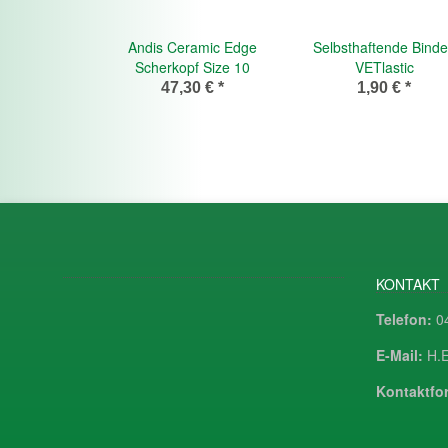
Andis Ceramic Edge
Selbsthaftende Bind
Scherkopf Size 10
VETlastic
47,30 €
*
1,90 €
*
KONTAKT
Telefon:
04
E-Mail:
H.E
Kontaktfor