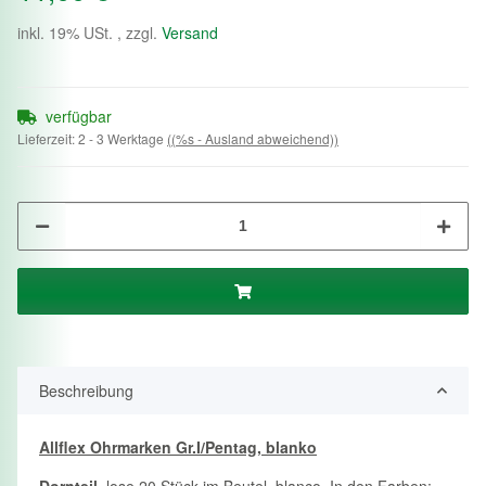
inkl. 19% USt. , zzgl.
Versand
verfügbar
Lieferzeit:
2 - 3 Werktage
((%s - Ausland abweichend))
Beschreibung
Allflex Ohrmarken Gr.I/Pentag, blanko
Dornteil
, lose 20 Stück im Beutel, blanco. In den Farben: