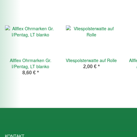
Allflex Ohrmarken Gr.
Vliespolsterwatte auf Rolle
Allf
I/Pentag, LT blanko
2,00 €
*
8,60 €
*
KONTAKT