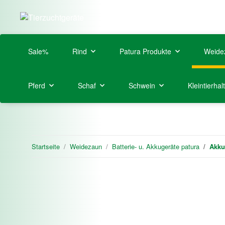
Sale%
Rind
Patura Produkte
Weide
Pferd
Schaf
Schwein
Kleintierhal
Startseite
Weidezaun
Batterie- u. Akkugeräte patura
Akku