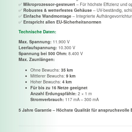
✅
Mikroprozessor-gesteuert
– Für höchste Effizienz und o
✅
Robustes & wetterfestes Gehäuse
– UV-beständig, schl
✅
Einfache Wandmontage
– Integrierte Aufhängevorrichtung
✅
Entspricht allen EU-Sicherheitsnormen
Technische Daten:
Max. Spannung:
11.900 V
Leerlaufspannung:
10.300 V
Spannung bei 500 Ohm:
8.400 V
Max. Zaunlängen:
Ohne Bewuchs:
35 km
Mittlerer Bewuchs:
9 km
Hoher Bewuchs:
4 km
Für bis zu 16 Netze geeignet
Anzahl Erdungspfähle:
2 × 1 m
Stromverbrauch:
117 mA – 300 mA
5 Jahre Garantie – Höchste Qualität für anspruchsvolle 