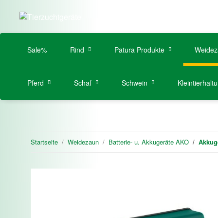
Sale%
Rind
Patura Produkte
Weidez
Pferd
Schaf
Schwein
Kleintierhalt
Startseite
Weidezaun
Batterie- u. Akkugeräte AKO
Akkug