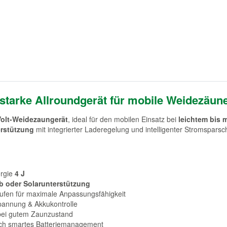
starke Allroundgerät für mobile Weidezäun
Volt-Weidezaungerät
, ideal für den mobilen Einsatz bei
leichtem bis 
erstützung
mit integrierter Laderegelung und intelligenter Stromsparsch
ergie
4 J
eb oder Solarunterstützung
ufen für maximale Anpassungsfähigkeit
pannung & Akkukontrolle
 bei gutem Zaunzustand
rch smartes Batteriemanagement