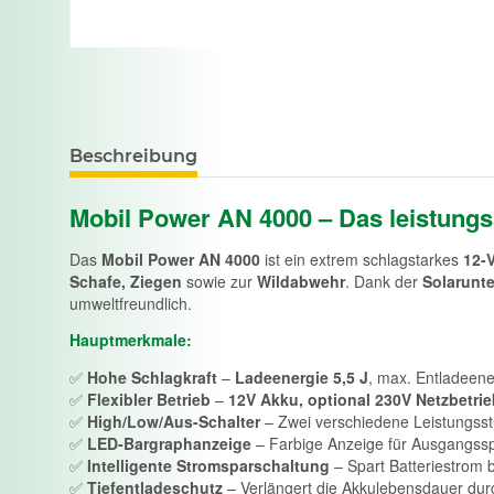
Beschreibung
Mobil Power AN 4000 – Das leistungs
Das
Mobil Power AN 4000
ist ein extrem schlagstarkes
12-
Schafe, Ziegen
sowie zur
Wildabwehr
. Dank der
Solarunt
umweltfreundlich.
Hauptmerkmale:
✅
Hohe Schlagkraft
–
Ladeenergie 5,5 J
, max. Entladeen
✅
Flexibler Betrieb
–
12V Akku, optional 230V Netzbetri
✅
High/Low/Aus-Schalter
– Zwei verschiedene Leistungsst
✅
LED-Bargraphanzeige
– Farbige Anzeige für Ausgangss
✅
Intelligente Stromsparschaltung
– Spart Batteriestrom
✅
Tiefentladeschutz
– Verlängert die Akkulebensdauer du